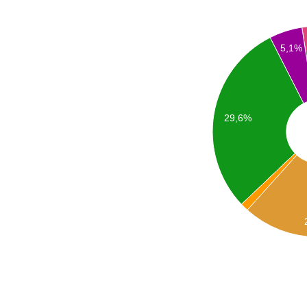
5,1%
29,6%