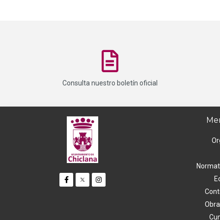
Consulta nuestro boletín oficial
Men
Or
Normati
E
Cont
Obra
Cum