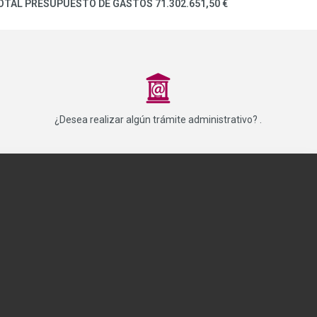
OTAL PRESUPUESTO DE GASTOS 71.302.651,50 €
_
¿Desea realizar algún trámite administrativo? .