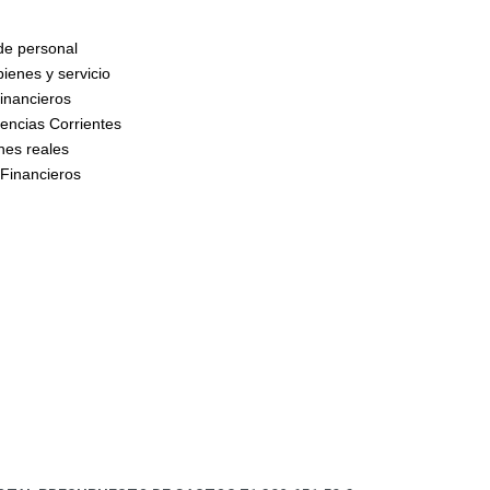
de personal
ienes y servicio
inancieros
encias Corrientes
nes reales
 Financieros