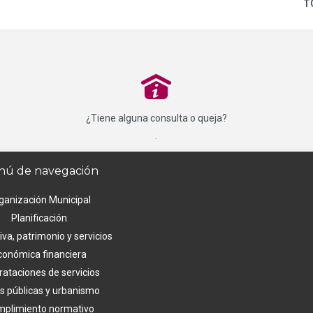
T
P
¿Tiene alguna consulta o queja?
.
ú de navegación
ganización Municipal
Planificación
va, patrimonio y servicios
conómica financiera
rataciones de servicios
s públicas y urbanismo
plimiento normativo