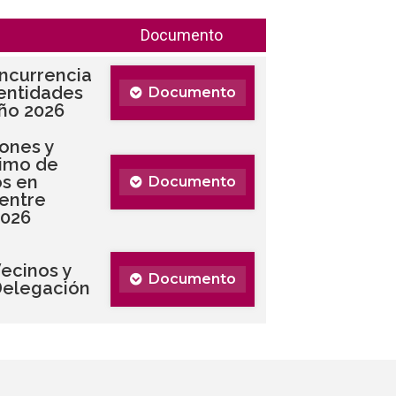
Documento
ncurrencia
 entidades
Documento
año 2026
ones y
nimo de
os en
Documento
 entre
2026
ecinos y
Documento
Delegación