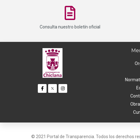
Consulta nuestro boletín oficial
Men
Or
Normati
E
Cont
Obra
Cum
© 2021 Portal de Transparencia. Todos los derechos r