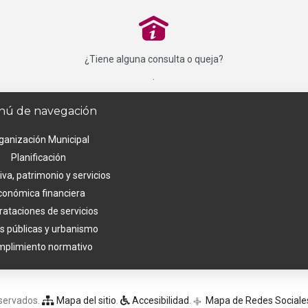
P
¿Tiene alguna consulta o queja?
.
ú de navegación
ganización Municipal
Planificación
va, patrimonio y servicios
conómica financiera
rataciones de servicios
s públicas y urbanismo
plimiento normativo
eservados.
Mapa del sitio
.
Accesibilidad
.
Mapa de Redes Sociale
q